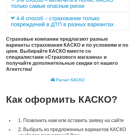
3-й способ – включить в полис КАСКО
взноса оплачивается только при заявлении
только самые опасные риски
страхового случая. Если ездим без аварий, то
можно половину страхового взноса КАСКО
Угон
4-й способ – страхование только
сэкономить.
Угон + тотальная гибель
повреждений в ДТП в разных вариантах
Это полис не полного КАСКО, но включены
Удешевление КАСКО от ущерба достигается:
самые опасные риски.
Страховые компании предлагают разные
франшизой
варианты страхования КАСКО и по условиям и по
Экономия на полисе более 60%!
риск только ДТП по вине страхователя
цене. Выбирайте КАСКО вместе со
риск только ДТП не по вине страхователя.
специалистами «Страхового магазина» и
получайте дополнительные скидки от нашего
Если виновник в ДТП не Вы, то ущерб должен
Агентства!
покрывать полис ОСАГО причинителя вреда. Но
ОСАГО есть далеко не у каждого, сумма по
Расчет КАСКО
ОСАГО только до 400 тыс.р., в смете ОСАГО
учитывается износ деталей до 50%. И стоит
полис КАСКО с риском ДТП не по Вашей вине
Как оформить КАСКО?
всего от 1300 руб.
1. Позвонить нам или оставить заявку на сайте
2. Выбрать из предложенных вариантов КАСКО