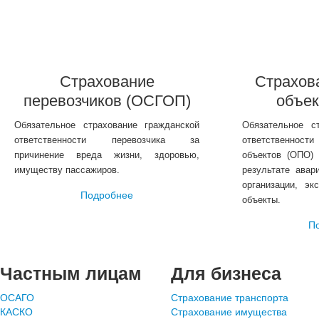
Страхование
Страхов
перевозчиков (ОСГОП)
объек
Обязательное страхование гражданской
Обязательное с
ответственности перевозчика за
ответственност
причинение вреда жизни, здоровью,
объектов (ОПО)
имуществу пассажиров.
результате авар
организации, э
Подробнее
объекты.
П
Частным лицам
Для бизнеса
ОСАГО
Страхование транспорта
КАСКО
Страхование имущества